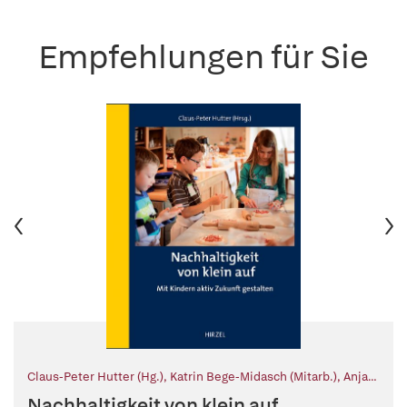
Empfehlungen für Sie
Claus-Peter Hutter (Hg.)
,
Katrin Bege-Midasch (Mitarb.)
,
Anja
Horn (Mitarb.)
,
Karin Kilchling-Hink (Mitarb.)
,
Gabi Muck
Nachhaltigkeit von klein auf