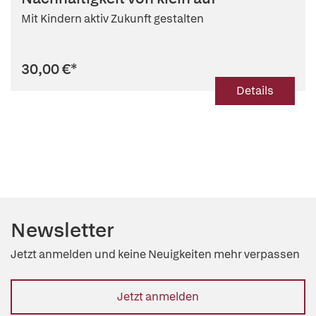
(Mitarb.)
,
Ewa Paliocha (Mitarb.)
,
Sabine Ratzel (Mitarb.)
Mit Kindern aktiv Zukunft gestalten
30,00 €
*
Details
Newsletter
Jetzt anmelden und keine Neuigkeiten mehr verpassen
Jetzt anmelden