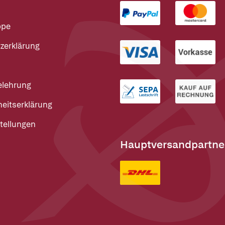
ppe
zerklärung
elehrung
heitserklärung
tellungen
Hauptversandpartne