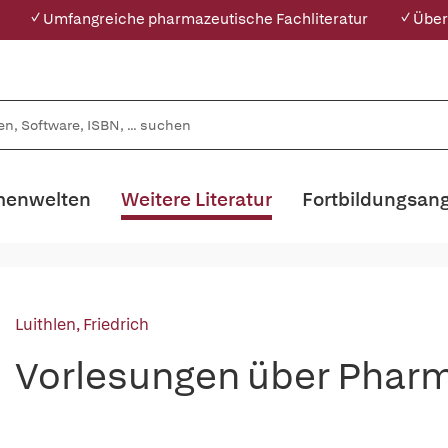
✓ Umfangreiche pharmazeutische Fachliteratur
✓ Über
enwelten
Weitere Literatur
Fortbildungsan
Luithlen, Friedrich
Vorlesungen über Pharm