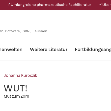
✓ Umfangreiche pharmazeutische Fachliteratur
✓ Über
enwelten
Weitere Literatur
Fortbildungsan
Johanna Kuroczik
WUT!
Mut zum Zorn