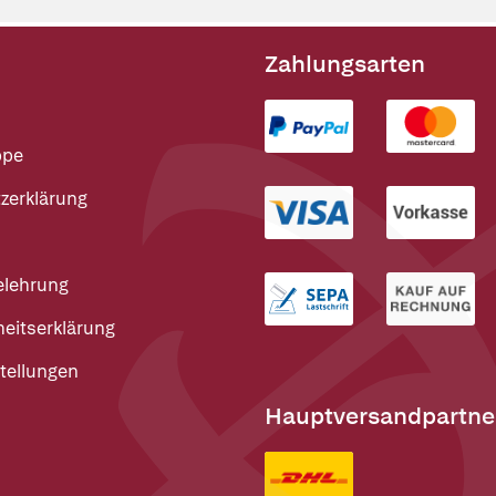
Zahlungsarten
ppe
zerklärung
elehrung
heitserklärung
tellungen
Hauptversandpartne