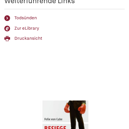
Weiterführende Links
Todsünden
Zur eLibrary
Druckansicht