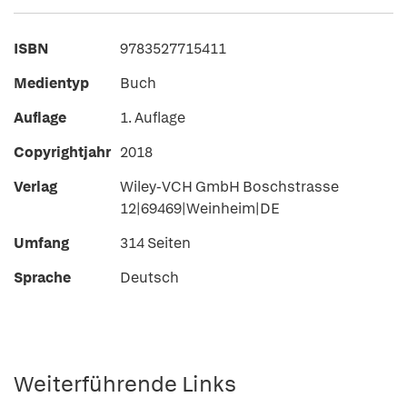
ISBN
9783527715411
Medientyp
Buch
Auflage
1. Auflage
Copyrightjahr
2018
Verlag
Wiley-VCH GmbH Boschstrasse
12|69469|Weinheim|DE
Umfang
314 Seiten
Sprache
Deutsch
Weiterführende Links