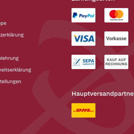
ppe
zerklärung
elehrung
heitserklärung
tellungen
Hauptversandpartne