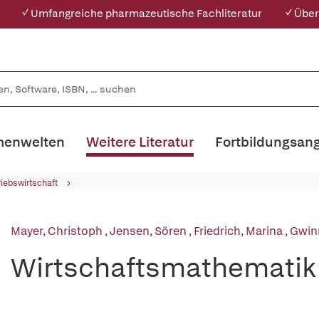
✓ Umfangreiche pharmazeutische Fachliteratur
✓ Über
enwelten
Weitere Literatur
Fortbildungsan
riebswirtschaft
Mayer, Christoph
,
Jensen, Sören
,
Friedrich, Marina
,
Gwinn
Wirtschaftsmathematik