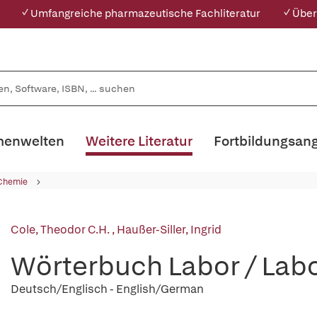
✓ Umfangreiche pharmazeutische Fachliteratur
✓ Über
enwelten
Weitere Literatur
Fortbildungsan
 Chemie
Cole, Theodor C.H.
,
Haußer-Siller, Ingrid
Wörterbuch Labor / Labo
Deutsch/Englisch - English/German