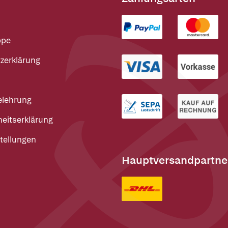
ppe
zerklärung
elehrung
heitserklärung
tellungen
Hauptversandpartne