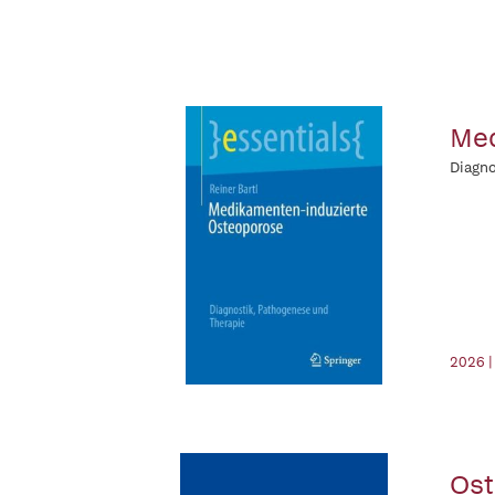
Med
Diagno
2026 |
Ost