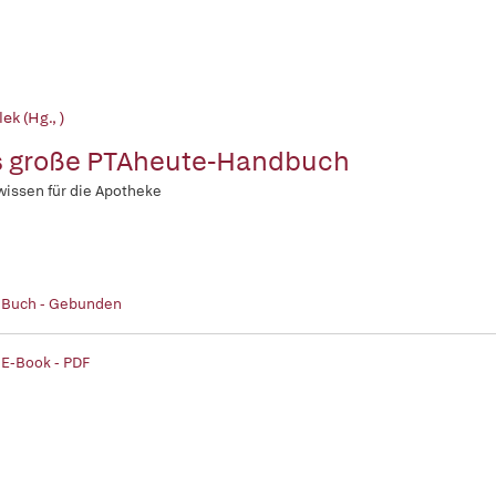
lek (Hg., )
 große PTAheute-Handbuch
wissen für die Apotheke
| Buch - Gebunden
 E-Book - PDF