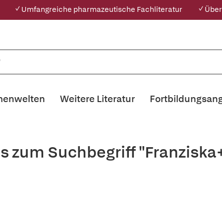
✓ Umfangreiche pharmazeutische Fachliteratur
✓ Über
enwelten
Weitere Literatur
Fortbildungsan
s zum Suchbegriff "Franziska+