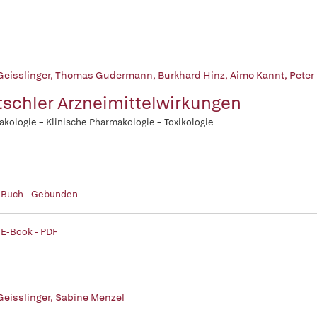
Geisslinger
,
Thomas Gudermann
,
Burkhard Hinz
,
Aimo Kannt
,
Peter
schler Arzneimittelwirkungen
kologie – Klinische Pharmakologie – Toxikologie
| Buch - Gebunden
 E-Book - PDF
Geisslinger
,
Sabine Menzel