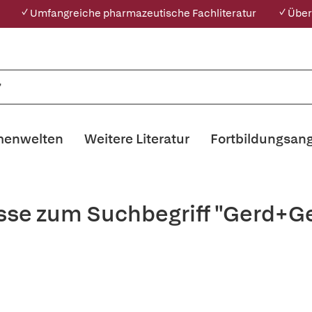
✓ Umfangreiche pharmazeutische Fachliteratur
✓ Über
enwelten
Weitere Literatur
Fortbildungsan
sse zum Suchbegriff "Gerd+Ge