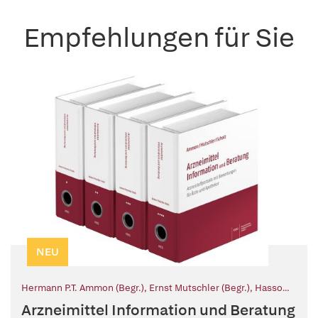
Empfehlungen für Sie
NEU
Hermann P.T. Ammon (Begr.)
,
Ernst Mutschler (Begr.)
,
Hasso
Scholz (Begr.)
,
Monika Neubeck (Fortf.)
Arzneimittel Information und Beratung