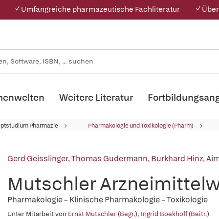
✓ Umfangreiche pharmazeutische Fachliteratur
✓ Über
enwelten
Weitere Literatur
Fortbildungsan
ptstudium Pharmazie
Pharmakologie und Toxikologie (Pharm)
Gerd Geisslinger
,
Thomas Gudermann
,
Burkhard Hinz
,
Ai
Mutschler Arzneimittel
Pharmakologie – Klinische Pharmakologie – Toxikologie
Unter Mitarbeit von
Ernst Mutschler (Begr.)
,
Ingrid Boekhoff (Beitr.)