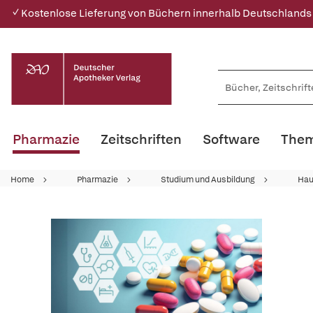
✓ Kostenlose Lieferung von Büchern innerhalb Deutschlands
Pharmazie
Zeitschriften
Software
Them
Home
Pharmazie
Studium und Ausbildung
Hau