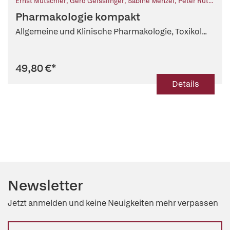
Ernst Mutschler
,
Gerd Geisslinger
,
Sabine Menzel
,
Peter Ruth
,
Achim Schmidtko
Pharmakologie kompakt
Allgemeine und Klinische Pharmakologie, Toxikol...
49,80 €
*
Details
Newsletter
Jetzt anmelden und keine Neuigkeiten mehr verpassen