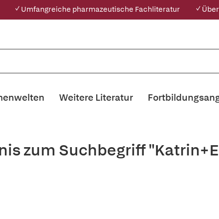
✓ Umfangreiche pharmazeutische Fachliteratur
✓ Über
enwelten
Weitere Literatur
Fortbildungsan
nis zum Suchbegriff "Katrin+E