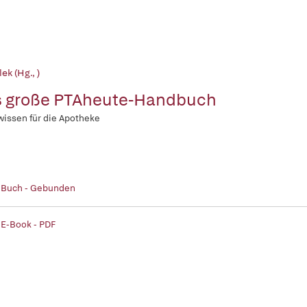
lek (Hg., )
 große PTAheute-Handbuch
wissen für die Apotheke
| Buch - Gebunden
 E-Book - PDF