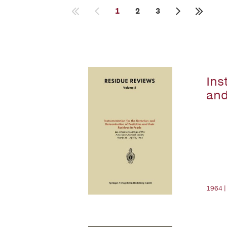
1
2
3
Ins
and
1964 |