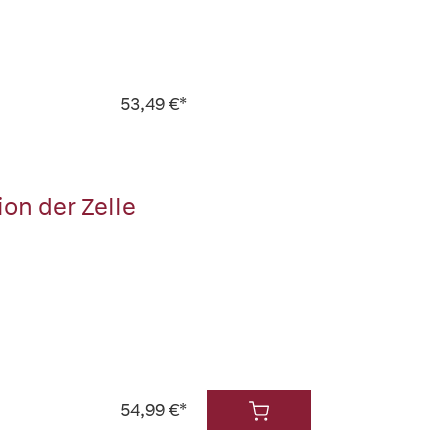
53,49 €*
on der Zelle
54,99 €*