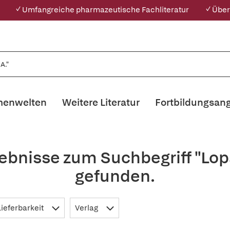
✓ Umfangreiche pharmazeutische Fachliteratur
✓ Über
enwelten
Weitere Literatur
Fortbildungsan
ebnisse zum Suchbegriff "Lo
gefunden.
Lieferbarkeit
Verlag