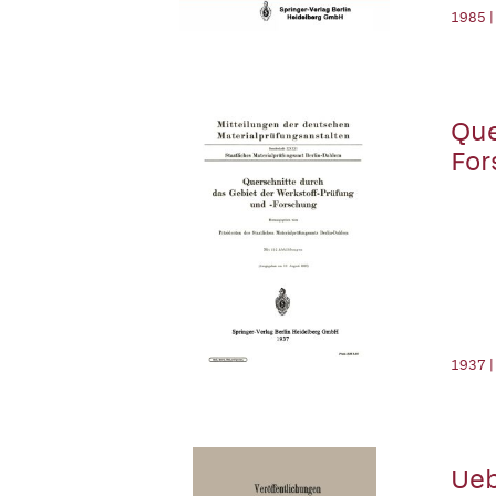
1985 |
Que
For
1937 |
Ueb