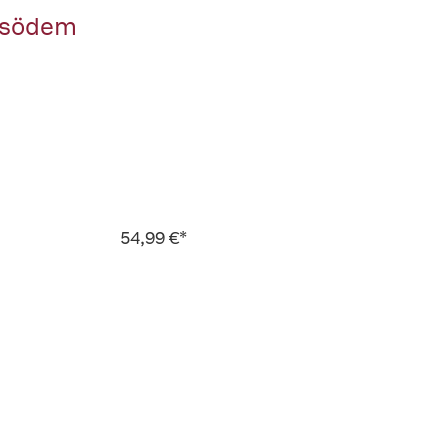
asödem
54,99 €*