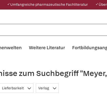
✓ Umfangreiche pharmazeutische Fachliteratur
✓ Über
enwelten
Weitere Literatur
Fortbildungsan
nisse zum Suchbegriff "Meyer
Lieferbarkeit
Verlag