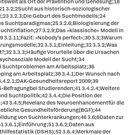
beitswelt als Ort der Prävention und Genesung;18
;21 3.2;2Sucht aus historisch-soziologischer
ht;23 3.2.3;Die Geburt des Suchtmodells;24
des Suchtparadigmas;25 3.2.6;Biologisierung der
uchtinflation;27 3.2.9;Das »klassische« Modell in
29 3.2.11;Fazit: »Nobody's perfect«;30 3.3;3Warum
ungsmodelle;32 3.3.1;Einleitung;32 3.3.2;Was
?;32 3.3.3;Häufige Vorurteile über die Ursachen
psychosoziale Modell der Sucht;34
ei Suchtproblemen am Arbeitsplatz;36
oping am Arbeitsplatz;38 3.4.1;Der Wunsch nach
 3.4.2.1;DAK-Gesundheitsreport 2009;39
S-Befragungbei Studierenden;41 3.4.2.4;Weitere
nd Suchtpolitik;42 3.4.4;Die Position der
);43 3.4.5;Revelanz des Neuroenhancementfür die
triebliche Gesundheitsförderung(BGF);44
ildung von Suchterkrankungen;46 3.6;6Daten zur
3.6.1;Einführung;51 3.6.2;Daten aus
hilfestatistik (DSHS);52 3.6.4;Merkmale der