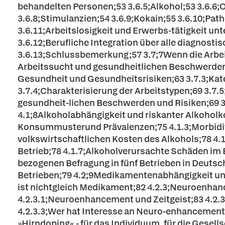
behandelten Personen;53 3.6.5;Alkohol;53 3.6.6;
3.6.8;Stimulanzien;54 3.6.9;Kokain;55 3.6.10;Pat
3.6.11;Arbeitslosigkeit und Erwerbs-tätigkeit un
3.6.12;Berufliche Integration über alle diagnost
3.6.13;Schlussbemerkung;57 3.7;7Wenn die Arb
Arbeitssucht und gesundheitlichen Beschwerden;6
Gesundheit und Gesundheitsrisiken;63 3.7.3;Kat
3.7.4;Charakterisierung der Arbeitstypen;69 3.
gesundheit-lichen Beschwerden und Risiken;69 3.
4.1;8Alkoholabhängigkeit und riskanter Alkoholk
Konsummusterund Prävalenzen;75 4.1.3;Morbiditä
volkswirtschaftlichen Kosten des Alkohols;78 4.1.
Betrieb;78 4.1.7;Alkoholverursachte Schäden im B
bezogenen Befragung in fünf Betrieben in Deutsc
Betrieben;79 4.2;9Medikamentenabhängigkeit und
ist nichtgleich Medikament;82 4.2.3;Neuroenhan
4.2.3.1;Neuroenhancement und Zeitgeist;83 4.2
4.2.3.3;Wer hat Interesse an Neuro-enhancement, 
»Hirndoping« - für das Individuum, für die Gesel