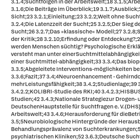
3.1.4;Suchtfolgen in der Arbeitswelt;18 3.1.5;Ar
3.1.6;Die Beiträge im Überblick;19 3.1.7;Ausblick
Sicht;23 3.2.1;Einleitung;23 3.2.2;Welt ohne Suc
3.2.4;Die Latenzzeit der Sucht;25 3.2.5;Der Sieg 
Sucht;26 3.2.7;Das »klassische« Modell;27 3.2.8;S
der Kritik;28 3.2.10;Erfindung oder Entdeckung?;
werden Menschen süchtig? Psychologische Erklär
versteht man unter einerSuchtmittelabhängigkeit
einer Suchtmittel-abhängigkeit;33 3.3.4;Das bio
3.3.5;Abgeleitete Interventions-möglichkeiten b
3.3.6;Fazit;37 3.4;4Neuroenhancement - Gehirnd
mehrLeistungsfähigkeit;38 3.4.2;Studienlage;39
3.4.2.2;KOLIBRI-Studie des RKI;40 3.4.2.3;HISBU
Studien;42 3.4.3;Nationale Strategiezur Drogen- u
DeutschenHauptstelle für Suchtfragen e. V.(DHS
Arbeitswelt;43 3.4.6;Herausforderung für dieBe
3.5;5Neurobiologische Hintergründe der Herausb
Behandlungsprävalenz von Suchterkrankungen;51 
psychiatrischen Kliniken;52 3.6.3;Deutsche Sucht