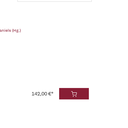
aniels (Hg.)
142,00 €*