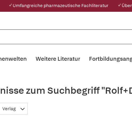
✓ Umfangreiche pharmazeutische Fachliteratur
✓ Über
enwelten
Weitere Literatur
Fortbildungsan
nisse zum Suchbegriff "Rolf+
Verlag