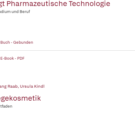
gt Pharmazeutische Technologie
udium und Beruf
| Buch - Gebunden
 E-Book - PDF
ang Raab
,
Ursula Kindl
egekosmetik
itfaden