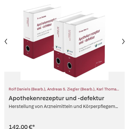
Rolf Daniels (Bearb.)
,
Andreas S. Ziegler (Bearb.)
,
Karl Thoma
(Begr.)
,
Rolf Daniels (Hg.)
,
Sandra Barisch (Mitarb.)
,
Reinhard
Apothekenrezeptur und -defektur
Diedrich (Mitarb.)
,
Helmut Hehenberger (Mitarb.)
,
Gerd Kutz
(Mitarb.)
,
Martin Maus (Mitarb.)
,
Birgid Merk (Mitarb.)
,
Dörthe
Herstellung von Arzneimitteln und Körperpflegem...
Pohlmann (Mitarb.)
,
Jutta Walk (Mitarb.)
,
Viktor Wiebe (Mitarb.)
142,00 €
*