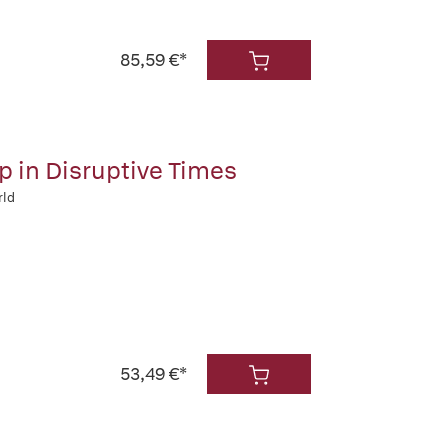
85,59 €*
p in Disruptive Times
rld
53,49 €*