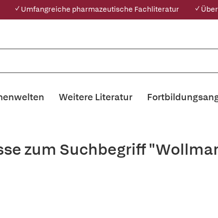
✓ Umfangreiche pharmazeutische Fachliteratur
✓ Über
enwelten
Weitere Literatur
Fortbildungsan
sse zum Suchbegriff "Wollma