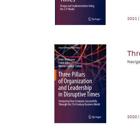
2021 |
Thr
Naviga
2020 |