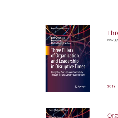
Thr
Naviga
2019 |
Org