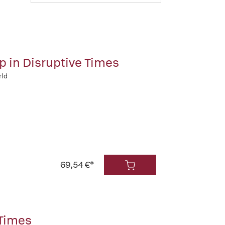
p in Disruptive Times
rld
69,54 €*
 Times