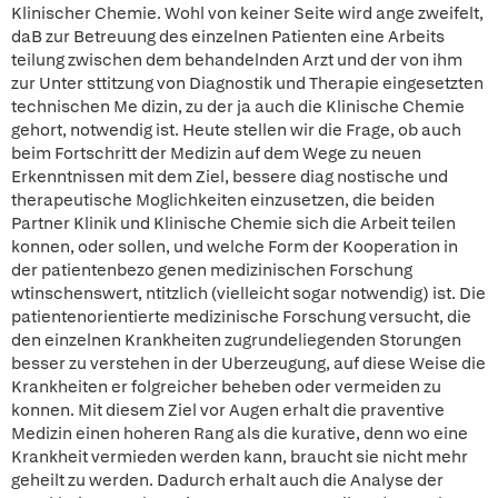
Klinischer Chemie. Wohl von keiner Seite wird ange zweifelt,
daB zur Betreuung des einzelnen Patienten eine Arbeits
teilung zwischen dem behandelnden Arzt und der von ihm
zur Unter sttitzung von Diagnostik und Therapie eingesetzten
technischen Me dizin, zu der ja auch die Klinische Chemie
gehort, notwendig ist. Heute stellen wir die Frage, ob auch
beim Fortschritt der Medizin auf dem Wege zu neuen
Erkenntnissen mit dem Ziel, bessere diag nostische und
therapeutische Moglichkeiten einzusetzen, die beiden
Partner Klinik und Klinische Chemie sich die Arbeit teilen
konnen, oder sollen, und welche Form der Kooperation in
der patientenbezo genen medizinischen Forschung
wtinschenswert, ntitzlich (vielleicht sogar notwendig) ist. Die
patientenorientierte medizinische Forschung versucht, die
den einzelnen Krankheiten zugrundeliegenden Storungen
besser zu verstehen in der Uberzeugung, auf diese Weise die
Krankheiten er folgreicher beheben oder vermeiden zu
konnen. Mit diesem Ziel vor Augen erhalt die praventive
Medizin einen hoheren Rang als die kurative, denn wo eine
Krankheit vermieden werden kann, braucht sie nicht mehr
geheilt zu werden. Dadurch erhalt auch die Analyse der