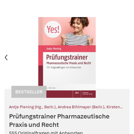
BESTSELLER
Antje Piening (Hg., Beitr.)
,
Andrea Bihlmayer (Beitr.)
,
Kirsten
Hagel (Beitr.)
,
Miriam Bleckman (Beitr.)
,
Kirsten Lennecke
Prüfungstrainer Pharmazeutische
(Beitr.)
Praxis und Recht
555 Originalfragen mit Antworten