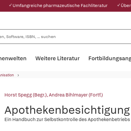
✓ Umfangreiche pharmazeutische Fachliteratur
✓ Über
enwelten
Weitere Literatur
Fortbildungsan
nisation
Horst Spegg (Begr.)
,
Andrea Bihlmayer (Fortf.)
Apothekenbesichtigung
Ein Handbuch zur Selbstkontrolle des Apothekenbetriebs