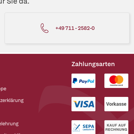
r Sie da.
+49 711 - 2582-0
Zahlungsarten
ppe
zerklärung
elehrung