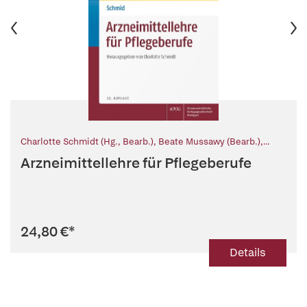
Charlotte Schmidt (Hg., Bearb.)
,
Beate Mussawy (Bearb.)
,
Anne Panzau (Bearb.)
,
Astrid Pechmann (Bearb.)
,
Dorothe
Arzneimittellehre für Pflegeberufe
Werner (Bearb.)
,
Beat Schmid (Begr.)
,
Christian Bannert (Begr.)
24,80 €
*
Details