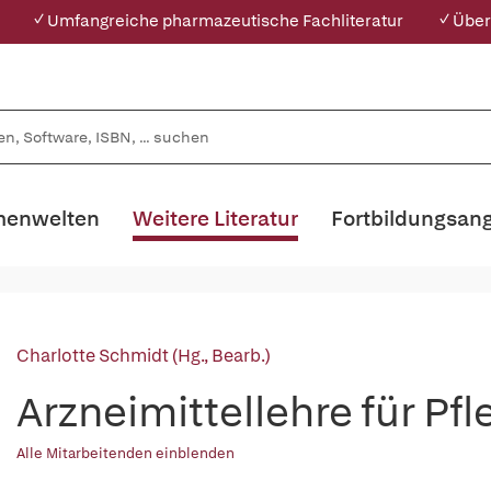
✓ Umfangreiche pharmazeutische Fachliteratur
✓ Über
enwelten
Weitere Literatur
Fortbildungsan
Charlotte Schmidt (Hg., Bearb.)
Arzneimittellehre für Pf
Alle Mitarbeitenden einblenden