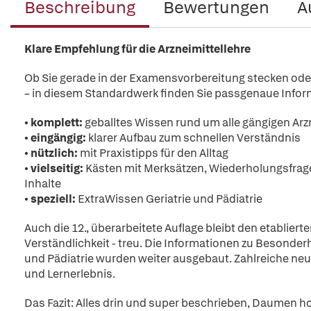
Beschreibung
Bewertungen
A
Klare Empfehlung für die Arzneimittellehre
Ob Sie gerade in der Examensvorbereitung stecken oder s
– in diesem Standardwerk finden Sie passgenaue Info
•
komplett:
geballtes Wissen rund um alle gängigen Arz
•
eingängig:
klarer Aufbau zum schnellen Verständnis
•
nützlich:
mit Praxistipps für den Alltag
•
vielseitig:
Kästen mit Merksätzen, Wiederholungsfrage
Inhalte
•
speziell:
ExtraWissen Geriatrie und Pädiatrie
Auch die 12., überarbeitete Auflage bleibt den etabliert
Verständlichkeit - treu. Die Informationen zu Besonder
und Pädiatrie wurden weiter ausgebaut. Zahlreiche neu
und Lernerlebnis.
Das Fazit: Alles drin und super beschrieben, Daumen ho