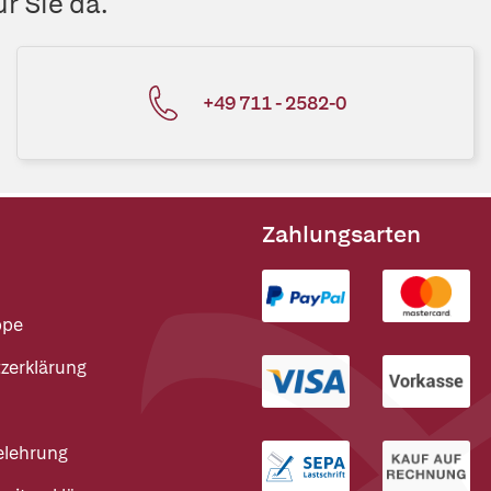
r Sie da.
+49 711 - 2582-0
Zahlungsarten
ppe
zerklärung
elehrung