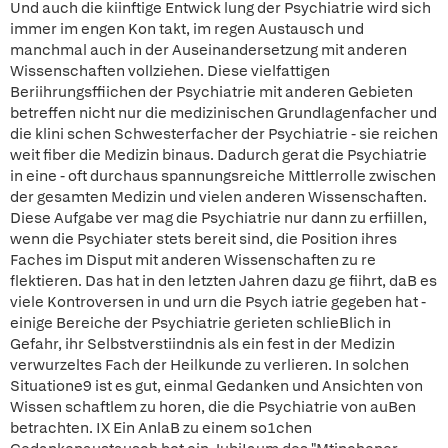
Und auch die kiinftige Entwick lung der Psychiatrie wird sich
immer im engen Kon takt, im regen Austausch und
manchmal auch in der Auseinandersetzung mit anderen
Wissenschaften vollziehen. Diese vielfattigen
Beriihrungsffiichen der Psychiatrie mit anderen Gebieten
betreffen nicht nur die medizinischen Grundlagenfacher und
die klini schen Schwesterfacher der Psychiatrie - sie reichen
weit fiber die Medizin binaus. Dadurch gerat die Psychiatrie
in eine - oft durchaus spannungsreiche Mittlerrolle zwischen
der gesamten Medizin und vielen anderen Wissenschaften.
Diese Aufgabe ver mag die Psychiatrie nur dann zu erfiillen,
wenn die Psychiater stets bereit sind, die Position ihres
Faches im Disput mit anderen Wissenschaften zu re
flektieren. Das hat in den letzten Jahren dazu ge fiihrt, daB es
viele Kontroversen in und urn die Psych iatrie gegeben hat -
einige Bereiche der Psychiatrie gerieten schlieBlich in
Gefahr, ihr Selbstverstiindnis als ein fest in der Medizin
verwurzeltes Fach der Heilkunde zu verlieren. In solchen
Situatione9 ist es gut, einmal Gedanken und Ansichten von
Wissen schaftlem zu horen, die die Psychiatrie von auBen
betrachten. IX Ein AnlaB zu einem so1chen