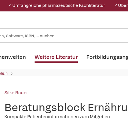
✓ Umfangreiche pharmazeutische Fachliteratur
✓ Über
enwelten
Weitere Literatur
Fortbildungsan
dizin
Silke Bauer
Beratungsblock Ernähru
Kompakte Patienteninformationen zum Mitgeben