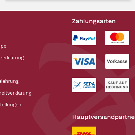
Zahlungsarten
ppe
zerklärung
elehrung
heitserklärung
tellungen
Hauptversandpartne