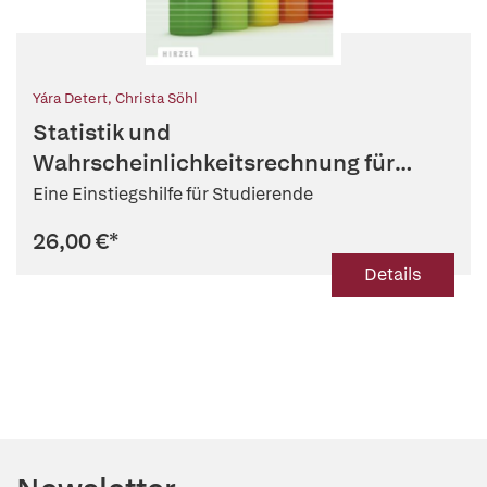
Yára Detert
,
Christa Söhl
Statistik und
Wahrscheinlichkeitsrechnung für
Ahnungslose
Eine Einstiegshilfe für Studierende
26,00 €
*
Details