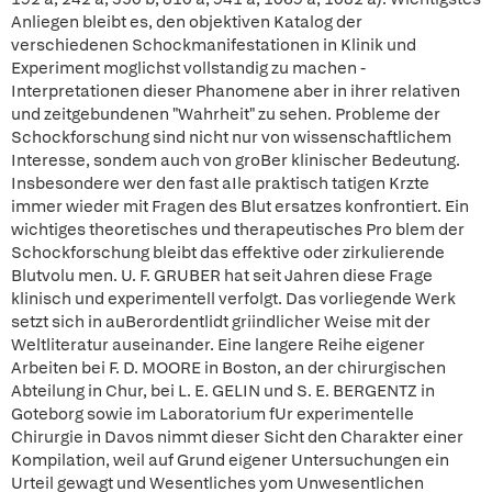
Anliegen bleibt es, den objektiven Katalog der
verschiedenen Schockmanifestationen in Klinik und
Experiment moglichst vollstandig zu machen -
Interpretationen dieser Phanomene aber in ihrer relativen
und zeitgebundenen "Wahrheit" zu sehen. Probleme der
Schockforschung sind nicht nur von wissenschaftlichem
Interesse, sondem auch von groBer klinischer Bedeutung.
Insbesondere wer den fast aIle praktisch tatigen Krzte
immer wieder mit Fragen des Blut ersatzes konfrontiert. Ein
wichtiges theoretisches und therapeutisches Pro blem der
Schockforschung bleibt das effektive oder zirkulierende
Blutvolu men. U. F. GRUBER hat seit Jahren diese Frage
klinisch und experimentell verfolgt. Das vorliegende Werk
setzt sich in auBerordentlidt griindlicher Weise mit der
Weltliteratur auseinander. Eine langere Reihe eigener
Arbeiten bei F. D. MOORE in Boston, an der chirurgischen
Abteilung in Chur, bei L. E. GELIN und S. E. BERGENTZ in
Goteborg sowie im Laboratorium fUr experimentelle
Chirurgie in Davos nimmt dieser Sicht den Charakter einer
Kompilation, weil auf Grund eigener Untersuchungen ein
Urteil gewagt und Wesentliches yom Unwesentlichen