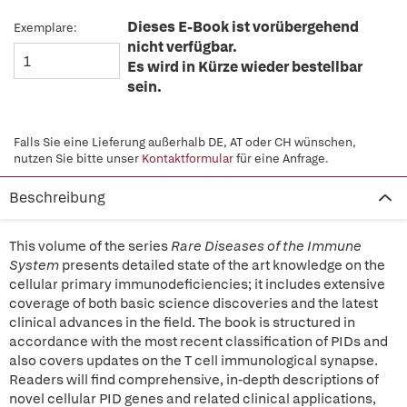
Dieses E-Book ist vorübergehend
Exemplare:
nicht verfügbar.
Es wird in Kürze wieder bestellbar
sein.
Falls Sie eine Lieferung außerhalb DE, AT oder CH wünschen,
nutzen Sie bitte unser
Kontaktformular
für eine Anfrage.
Beschreibung
This volume of the series
Rare Diseases of the Immune
System
presents detailed state of the art knowledge on the
cellular primary immunodeficiencies; it includes extensive
coverage of both basic science discoveries and the latest
clinical advances in the field. The book is structured in
accordance with the most recent classification of PIDs and
also covers updates on the T cell immunological synapse.
Readers will find comprehensive, in-depth descriptions of
novel cellular PID genes and related clinical applications,