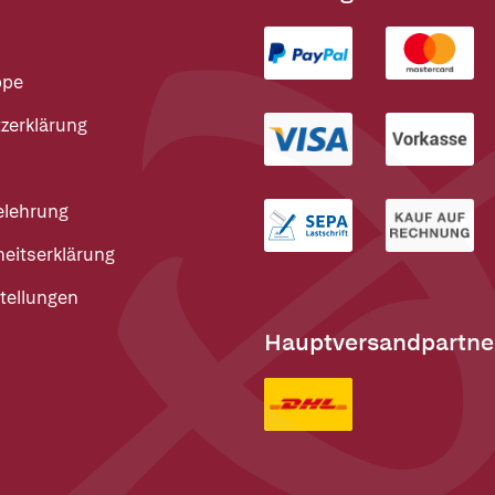
ppe
zerklärung
elehrung
heitserklärung
tellungen
Hauptversandpartne