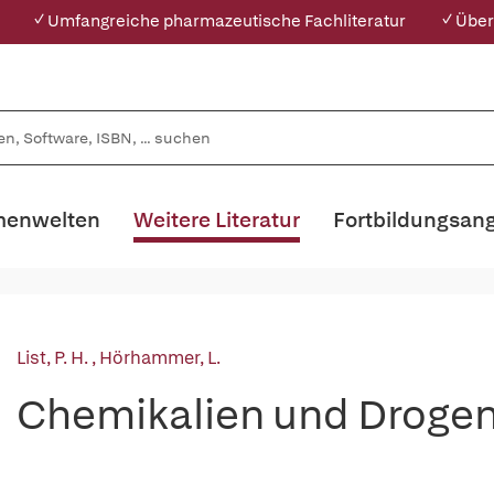
✓ Umfangreiche pharmazeutische Fachliteratur
✓ Über
enwelten
Weitere Literatur
Fortbildungsan
List, P. H.
,
Hörhammer, L.
Chemikalien und Drogen