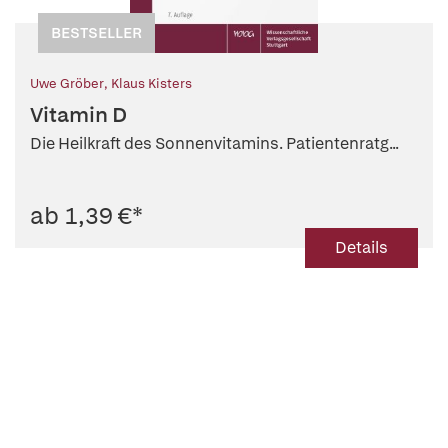
BESTSELLER
Uwe Gröber
,
Klaus Kisters
Vitamin D
Die Heilkraft des Sonnenvitamins. Patientenratg...
ab 1,39 €
*
Details