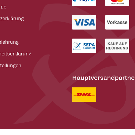
ppe
zerklärung
elehrung
heitserklärung
tellungen
Hauptversandpartne