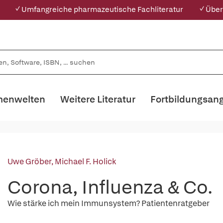
✓ Umfangreiche pharmazeutische Fachliteratur
✓ Über
enwelten
Weitere Literatur
Fortbildungsan
Uwe Gröber
,
Michael F. Holick
Corona, Influenza & Co.
Wie stärke ich mein Immunsystem? Patientenratgeber