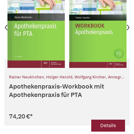
Rainer Neukirchen
,
Holger Herold
,
Wolfgang Kircher
,
Annegret
Lehmann
,
Rika Prager
,
Anke Schichte
,
Heike Steen
,
Markus
Apothekenpraxis-Workbook mit
Zieglmeier
,
Annette Thomas
,
Nadine Yvonne Sprecher
Apothekenpraxis für PTA
74,20 €
*
Details