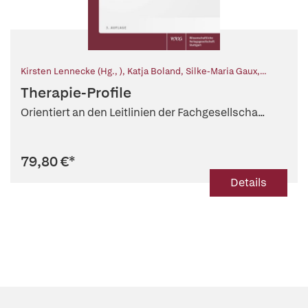
Kirsten Lennecke (Hg., )
,
Katja Boland
,
Silke-Maria Gaux
,
Michaela Graf
,
Kirsten Hagel
,
Stefanie Hendschler
,
Mareike
Therapie-Profile
Mannewitz
,
Claudia Rothermel
Orientiert an den Leitlinien der Fachgesellscha...
79,80 €
*
Details