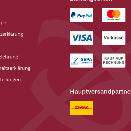
ppe
zerklärung
elehrung
heitserklärung
tellungen
Hauptversandpartne