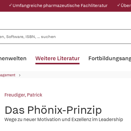
✓ Umfangreiche pharmazeutische Fachliteratur
✓ Über
enwelten
Weitere Literatur
Fortbildungsan
nagement
Freudiger, Patrick
Das Phönix-Prinzip
Wege zu neuer Motivation und Exzellenz im Leadership