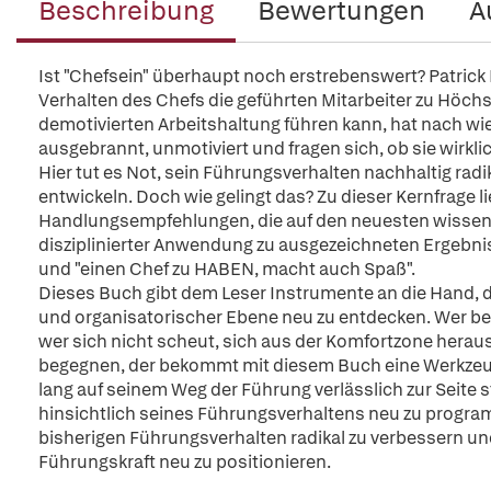
Beschreibung
Bewertungen
A
Ist "Chefsein" überhaupt noch erstrebenswert? Patrick 
Verhalten des Chefs die geführten Mitarbeiter zu Höch
demotivierten Arbeitshaltung führen kann, hat nach wi
ausgebrannt, unmotiviert und fragen sich, ob sie wirklic
Hier tut es Not, sein Führungsverhalten nachhaltig rad
entwickeln. Doch wie gelingt das? Zu dieser Kernfrage li
Handlungsempfehlungen, die auf den neuesten wissens
disziplinierter Anwendung zu ausgezeichneten Ergebni
und "einen Chef zu HABEN, macht auch Spaß".
Dieses Buch gibt dem Leser Instrumente an die Hand, die
und organisatorischer Ebene neu zu entdecken. Wer ber
wer sich nicht scheut, sich aus der Komfortzone herau
begegnen, der bekommt mit diesem Buch eine Werkzeugk
lang auf seinem Weg der Führung verlässlich zur Seite 
hinsichtlich seines Führungsverhaltens neu zu progr
bisherigen Führungsverhalten radikal zu verbessern un
Führungskraft neu zu positionieren.