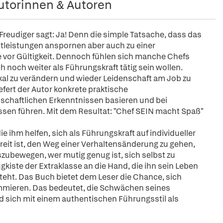
utorinnen & Autoren
Freudiger sagt: Ja! Denn die simple Tatsache, dass das
stleistungen anspornen aber auch zu einer
e vor Gültigkeit. Dennoch fühlen sich manche Chefs
h noch weiter als Führungskraft tätig sein wollen.
ikal zu verändern und wieder Leidenschaft am Job zu
efert der Autor konkrete praktische
chaftlichen Erkenntnissen basieren und bei
ssen führen. Mit dem Resultat: "Chef SEIN macht Spaß"
 ihm helfen, sich als Führungskraft auf individueller
eit ist, den Weg einer Verhaltensänderung zu gehen,
szubewegen, wer mutig genug ist, sich selbst zu
iste der Extraklasse an die Hand, die ihn sein Leben
steht. Das Buch bietet dem Leser die Chance, sich
ammieren. Das bedeutet, die Schwächen seines
d sich mit einem authentischen Führungsstil als