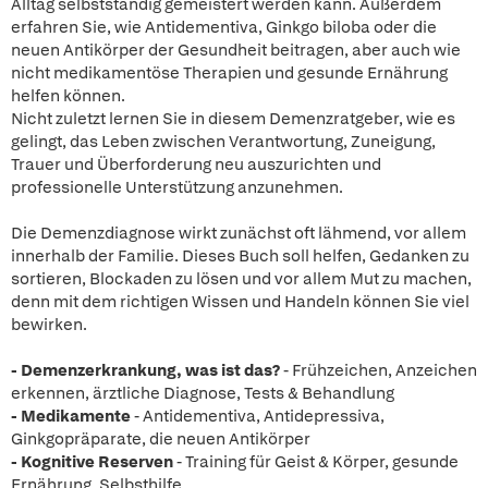
Alltag selbstständig gemeistert werden kann. Außerdem
erfahren Sie, wie Antidementiva, Ginkgo biloba oder die
neuen Antikörper der Gesundheit beitragen, aber auch wie
nicht medikamentöse Therapien und gesunde Ernährung
helfen können.
Nicht zuletzt lernen Sie in diesem Demenzratgeber, wie es
gelingt, das Leben zwischen Verantwortung, Zuneigung,
Trauer und Überforderung neu auszurichten und
professionelle Unterstützung anzunehmen.
Die Demenzdiagnose wirkt zunächst oft lähmend, vor allem
innerhalb der Familie. Dieses Buch soll helfen, Gedanken zu
sortieren, Blockaden zu lösen und vor allem Mut zu machen,
denn mit dem richtigen Wissen und Handeln können Sie viel
bewirken.
- Demenzerkrankung, was ist das?
- Frühzeichen, Anzeichen
erkennen, ärztliche Diagnose, Tests & Behandlung
- Medikamente
- Antidementiva, Antidepressiva,
Ginkgopräparate, die neuen Antikörper
- Kognitive Reserven
- Training für Geist & Körper, gesunde
Ernährung, Selbsthilfe