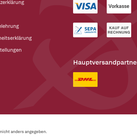
zerklärung
elehrung
heitserklärung
tellungen
Hauptversandpartne
n nicht anders angegeben.