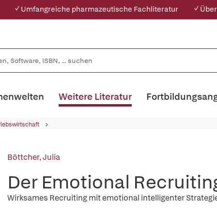
✓ Umfangreiche pharmazeutische Fachliteratur
✓ Über
enwelten
Weitere Literatur
Fortbildungsan
riebswirtschaft
Böttcher, Julia
Der Emotional Recruiti
Wirksames Recruiting mit emotional intelligenter Strategi