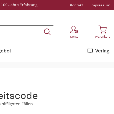
 100 Jahre Erfahrung
Kontakt
Impressum
Konto
Warenkorb
gebot
Verlag
eitscode
niffligsten Fällen