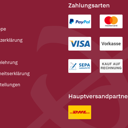
Zahlungsarten
ppe
zerklärung
elehrung
heitserklärung
tellungen
Hauptversandpartne