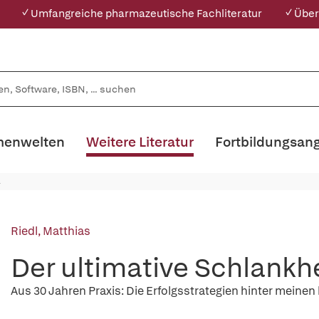
✓ Umfangreiche pharmazeutische Fachliteratur
✓ Über
enwelten
Weitere Literatur
Fortbildungsan
Riedl, Matthias
Der ultimative Schlankh
Aus 30 Jahren Praxis: Die Erfolgsstrategien hinter meinen k