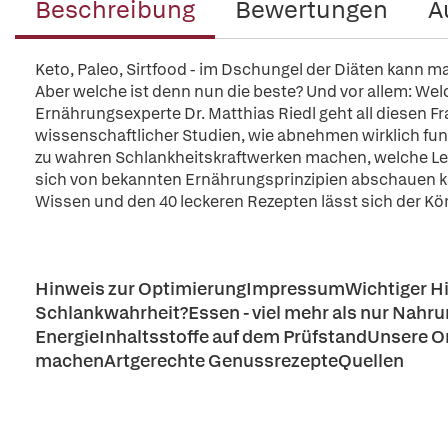
Beschreibung
Bewertungen
A
Keto, Paleo, Sirtfood - im Dschungel der Diäten kann ma
Aber welche ist denn nun die beste? Und vor allem: We
Ernährungsexperte Dr. Matthias Riedl geht all diesen Fr
wissenschaftlicher Studien, wie abnehmen wirklich funkt
zu wahren Schlankheitskraftwerken machen, welche L
sich von bekannten Ernährungsprinzipien abschauen ka
Wissen und den 40 leckeren Rezepten lässt sich der Kö
Hinweis zur OptimierungImpressumWichtiger Hin
Schlankwahrheit?Essen - viel mehr als nur Nahr
EnergieInhaltsstoffe auf dem PrüfstandUnsere 
machenArtgerechte GenussrezepteQuellen