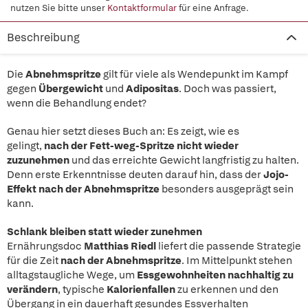
nutzen Sie bitte unser
Kontaktformular
für eine Anfrage.
Beschreibung
Die
Abnehmspritze
gilt für viele als Wendepunkt im Kampf
gegen
Übergewicht
und
Adipositas
. Doch was passiert,
wenn die Behandlung endet?
Genau hier setzt dieses Buch an: Es zeigt, wie es
gelingt,
nach der Fett-weg-Spritze nicht wieder
zuzunehmen
und das erreichte Gewicht langfristig zu halten.
Denn erste Erkenntnisse deuten darauf hin, dass der
Jojo-
Effekt nach der Abnehmspritze
besonders ausgeprägt sein
kann.
Schlank bleiben statt wieder zunehmen
Ernährungsdoc
Matthias Riedl
liefert die passende Strategie
für die Zeit
nach der Abnehmspritze
. Im Mittelpunkt stehen
alltagstaugliche Wege, um
Essgewohnheiten nachhaltig zu
verändern
, typische
Kalorienfallen
zu erkennen und den
Übergang in ein dauerhaft gesundes Essverhalten