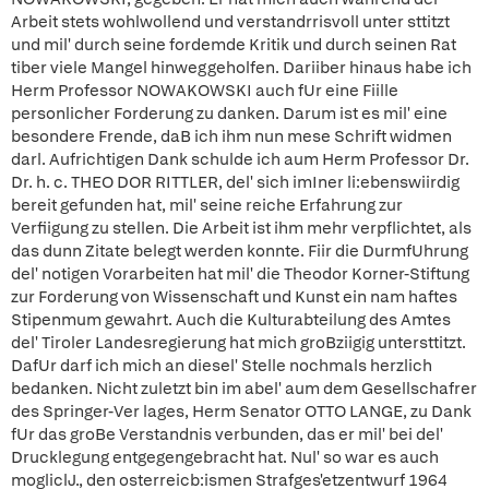
Arbeit stets wohlwollend und verstandrrisvoll unter sttitzt
und mil' durch seine fordemde Kritik und durch seinen Rat
tiber viele Mangel hinweggeholfen. Dariiber hinaus habe ich
Herm Professor NOWAKOWSKI auch fUr eine Fiille
personlicher Forderung zu danken. Darum ist es mil' eine
besondere Frende, daB ich ihm nun mese Schrift widmen
darl. Aufrichtigen Dank schulde ich aum Herm Professor Dr.
Dr. h. c. THEO DOR RITTLER, del' sich imIner li:ebenswiirdig
bereit gefunden hat, mil' seine reiche Erfahrung zur
Verfiigung zu stellen. Die Arbeit ist ihm mehr verpflichtet, als
das dunn Zitate belegt werden konnte. Fiir die DurmfUhrung
del' notigen Vorarbeiten hat mil' die Theodor Korner-Stiftung
zur Forderung von Wissenschaft und Kunst ein nam haftes
Stipenmum gewahrt. Auch die Kulturabteilung des Amtes
del' Tiroler Landesregierung hat mich groBziigig untersttitzt.
DafUr darf ich mich an diesel' Stelle nochmals herzlich
bedanken. Nicht zuletzt bin im abel' aum dem Gesellschafrer
des Springer-Ver lages, Herm Senator OTTO LANGE, zu Dank
fUr das groBe Verstandnis verbunden, das er mil' bei del'
Drucklegung entgegengebracht hat. Nul' so war es auch
mogliclJ., den osterreicb:ismen Strafges'etzentwurf 1964