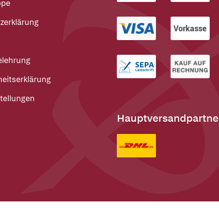
ppe
zerklärung
elehrung
heitserklärung
tellungen
Hauptversandpartne