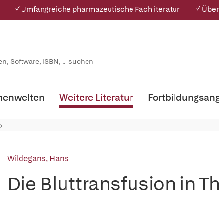
✓ Umfangreiche pharmazeutische Fachliteratur
✓ Über
enwelten
Weitere Literatur
Fortbildungsan
Wildegans, Hans
Die Bluttransfusion in T