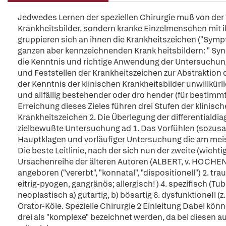
Jedwedes Lernen der speziellen Chirurgie muß von der 
Krankheitsbilder, sondern kranke Einzelmenschen mit
gruppieren sich an ihnen die Krankheitszeichen ("Symp
ganzen aber kennzeichnenden Krank heitsbildern: " Sy
die Kenntnis und richtige Anwendung der Untersuchu
und Feststellen der Krankheitszeichen zur Abstraktion 
der Kenntnis der klinischen Krankheitsbilder unwillkü
und allfällig bestehender oder dro hender (für bestimmt
Erreichung dieses Zieles führen drei Stufen der klinis
Krankheitszeichen 2. Die Überlegung der differentialdi
zielbewußte Untersuchung ad 1. Das Vorfühlen (sozusag
Hauptklagen und vorläufiger Untersuchung die am meist
Die beste Leitlinie, nach der sich nun der zweite (wichtig
Ursachenreihe der älteren Autoren (ALBERT, v. HOCHENE
angeboren ("vererbt", "konnatal", "dispositionell") 2. tr
eitrig-pyogen, gangränös; allergisch! ) 4. spezifisch (T
neoplastisch a) gutartig, b) bösartig 6. dysfunktioneIl
Orator-Köle. Spezielle Chirurgie 2 Einleitung Dabei könne
drei als "komplexe" bezeichnet werden, da bei diesen a