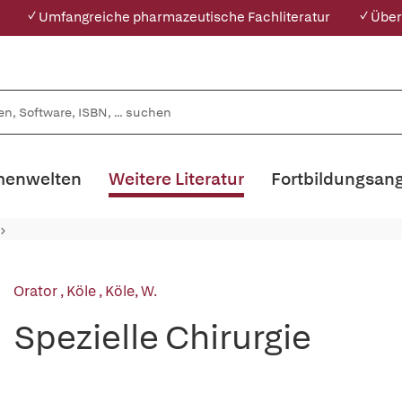
✓ Umfangreiche pharmazeutische Fachliteratur
✓ Über
enwelten
Weitere Literatur
Fortbildungsan
Orator
,
Köle
,
Köle, W.
Spezielle Chirurgie