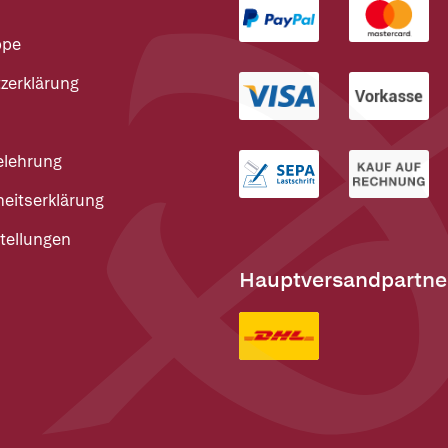
ppe
zerklärung
elehrung
heitserklärung
tellungen
Hauptversandpartne