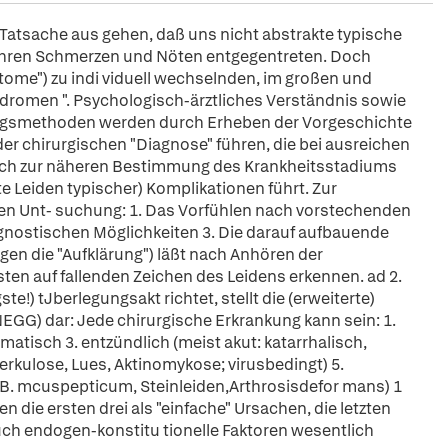
Tatsache aus gehen, daß uns nicht abstrakte typische
 ihren Schmerzen und Nöten entgegentreten. Doch
tome") zu indi viduell wechselnden, im großen und
ndromen ". Psychologisch-ärztliches Verständnis sowie
ngsmethoden werden durch Erheben der Vorgeschichte
der chirurgischen "Diagnose" führen, die bei ausreichen
rlich zur näheren Bestimmung des Krankheitsstadiums
e Leiden typischer) Komplikationen führt. Zur
chen Unt- suchung: 1. Das Vorfühlen nach vorstechenden
agnostischen Möglichkeiten 3. Die darauf aufbauende
en die "Aufklärung") läßt nach Anhören der
en auf fallenden Zeichen des Leidens erkennen. ad 2.
ste!) tJberlegungsakt richtet, stellt die (erweiterte)
GG) dar: Jede chirurgische Erkrankung kann sein: 1.
aumatisch 3. entzündlich (meist akut: katarrhalisch,
uberkulose, Lues, Aktinomykose; virusbedingt) 5.
 (z.B. mcuspepticum, Steinleiden,Arthrosisdefor mans) 1
n die ersten drei als "einfache" Ursachen, die letzten
uch endogen-konstitu tionelle Faktoren wesentlich