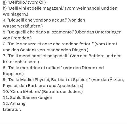
g) "Dell'olio." (Vom Öl.)
h) "Delli vini et delle magazeni." (Vom Weinhandel und den
Weinlagern.)
4. "Diquelli che vendono acqua." (Von den
Wasserverkäufern.)
5. "De quelli che dano allozamento." (Über das Unterbringen
von Fremden.)
6. "Delle scoazze et cose che rendono fettori." (Vom Unrat
und den Gestank verursachenden Dingen.)
7. "Delli mendicanti et hospedali." (Von den Bettlern und den
Krankenhäusern.)
8. "Delle meretrice et ruffiani." (Von den Dirnen und
Kupplern.)
9. "Delle Medici Physici, Barbieri et Spicieri." (Von den Ärzten,
Physici, den Barbieren und Apothekern.)
10. "Circa liHebrei." (Betreffs der Juden.)
11. Schlußbemerkungen
12. Anhang
Literatur.