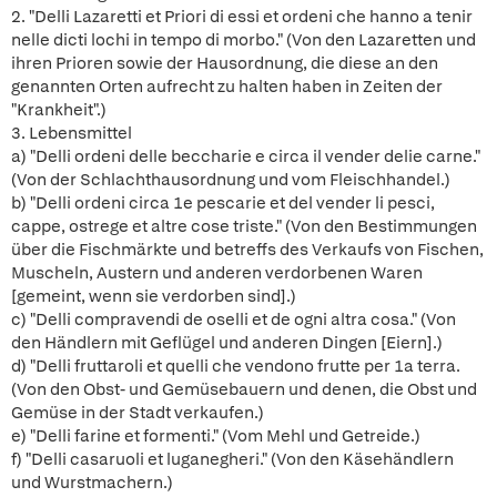
2. "Delli Lazaretti et Priori di essi et ordeni che hanno a tenir
nelle dicti lochi in tempo di morbo." (Von den Lazaretten und
ihren Prioren sowie der Hausordnung, die diese an den
genannten Orten aufrecht zu halten haben in Zeiten der
"Krankheit".)
3. Lebensmittel
a) "Delli ordeni delle beccharie e circa il vender delie carne."
(Von der Schlachthausordnung und vom Fleischhandel.)
b) "Delli ordeni circa 1e pescarie et del vender li pesci,
cappe, ostrege et altre cose triste." (Von den Bestimmungen
über die Fischmärkte und betreffs des Verkaufs von Fischen,
Muscheln, Austern und anderen verdorbenen Waren
[gemeint, wenn sie verdorben sind].)
c) "Delli compravendi de oselli et de ogni altra cosa." (Von
den Händlern mit Geflügel und anderen Dingen [Eiern].)
d) "Delli fruttaroli et quelli che vendono frutte per 1a terra.
(Von den Obst- und Gemüsebauern und denen, die Obst und
Gemüse in der Stadt verkaufen.)
e) "Delli farine et formenti." (Vom Mehl und Getreide.)
f) "Delli casaruoli et luganegheri." (Von den Käsehändlern
und Wurstmachern.)