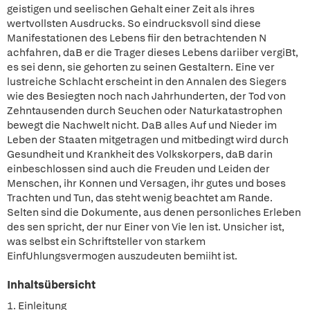
geistigen und seelischen Gehalt einer Zeit als ihres
wertvollsten Ausdrucks. So eindrucksvoll sind diese
Manifestationen des Lebens fiir den betrachtenden N
achfahren, daB er die Trager dieses Lebens dariiber vergiBt,
es sei denn, sie gehorten zu seinen Gestaltern. Eine ver
lustreiche Schlacht erscheint in den Annalen des Siegers
wie des Besiegten noch nach Jahrhunderten, der Tod von
Zehntausenden durch Seuchen oder Naturkatastrophen
bewegt die Nachwelt nicht. DaB alles Auf und Nieder im
Leben der Staaten mitgetragen und mitbedingt wird durch
Gesundheit und Krankheit des Volkskorpers, daB darin
einbeschlossen sind auch die Freuden und Leiden der
Menschen, ihr Konnen und Versagen, ihr gutes und boses
Trachten und Tun, das steht wenig beachtet am Rande.
Selten sind die Dokumente, aus denen personliches Erleben
des sen spricht, der nur Einer von Vie len ist. Unsicher ist,
was selbst ein Schriftsteller von starkem
EinfUhlungsvermogen auszudeuten bemiiht ist.
Inhaltsübersicht
1. Einleitung