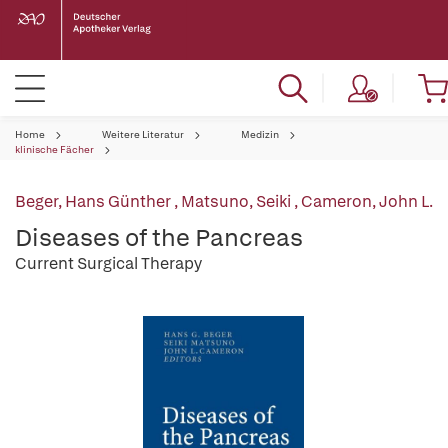
Home
Weitere Literatur
Medizin
klinische Fächer
Beger, Hans Günther
,
Matsuno, Seiki
,
Cameron, John L.
Diseases of the Pancreas
Current Surgical Therapy