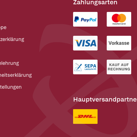
Zahlungsarten
ppe
zerklärung
elehrung
heitserklärung
tellungen
Hauptversandpartne