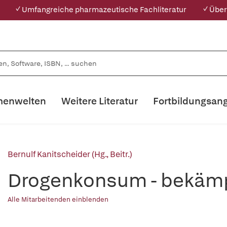
✓ Umfangreiche pharmazeutische Fachliteratur
✓ Über
enwelten
Weitere Literatur
Fortbildungsan
Bernulf Kanitscheider (Hg., Beitr.)
Drogenkonsum - bekämp
Alle Mitarbeitenden einblenden