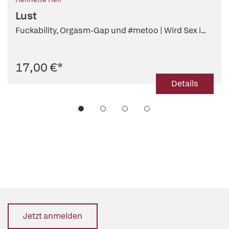
Lust
Fuckability, Orgasm-Gap und #metoo | Wird Sex i...
17,00 €
*
Details
Jetzt anmelden