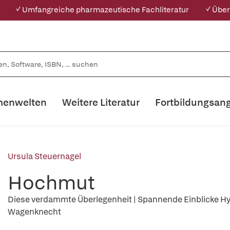
✓ Umfangreiche pharmazeutische Fachliteratur
✓ Über
enwelten
Weitere Literatur
Fortbildungsan
Ursula Steuernagel
Hochmut
Diese verdammte Überlegenheit | Spannende Einblicke Hyb
Wagenknecht