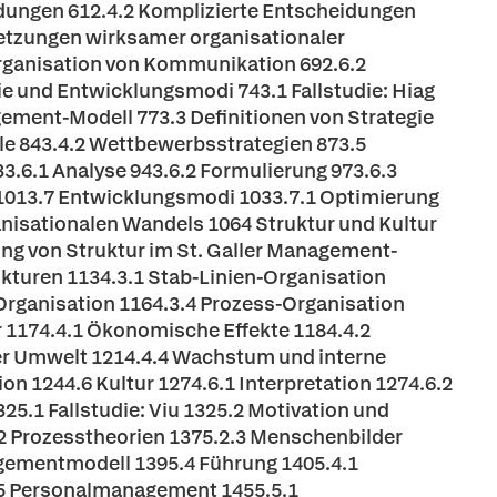
dungen 612.4.2 Komplizierte Entscheidungen
tzungen wirksamer organisationaler
ganisation von Kommunikation 692.6.2
 und Entwicklungsmodi 743.1 Fallstudie: Hiag
gement-Modell 773.3 Definitionen von Strategie
ile 843.4.2 Wettbewerbsstrategien 873.5
3.6.1 Analyse 943.6.2 Formulierung 973.6.3
 1013.7 Entwicklungsmodi 1033.7.1 Optimierung
anisationalen Wandels 1064 Struktur und Kultur
ung von Struktur im St. Galler Management-
kturen 1134.3.1 Stab-Linien-Organisation
Organisation 1164.3.4 Prozess-Organisation
 1174.4.1 Ökonomische Effekte 1184.4.2
der Umwelt 1214.4.4 Wachstum und interne
n 1244.6 Kultur 1274.6.1 Interpretation 1274.6.2
5.1 Fallstudie: Viu 1325.2 Motivation und
.2 Prozesstheorien 1375.2.3 Menschenbilder
agementmodell 1395.4 Führung 1405.4.1
.5 Personalmanagement 1455.5.1