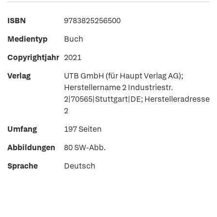
ISBN
9783825256500
Medientyp
Buch
Copyrightjahr
2021
Verlag
UTB GmbH (für Haupt Verlag AG);
Herstellername 2 Industriestr.
2|70565|Stuttgart|DE; Herstelleradresse
2
Umfang
197 Seiten
Abbildungen
80 SW-Abb.
Sprache
Deutsch