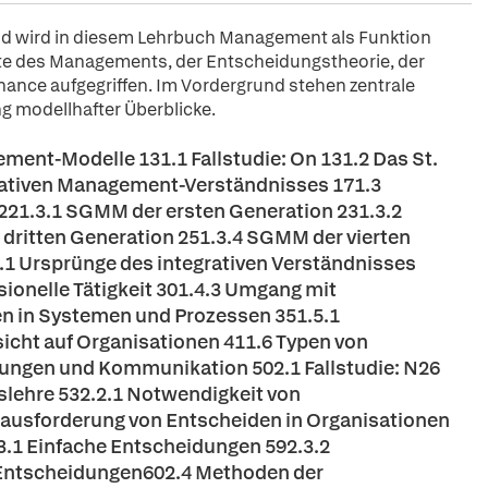
end wird in diesem Lehrbuch Management als Funktion
pte des Managements, der Entscheidungstheorie, der
nance aufgegriffen. Im Vordergrund stehen zentrale
 modellhafter Überblicke.
ent-Modelle 131.1 Fallstudie: On 131.2 Das St.
rativen Management-Verständnisses 171.3
221.3.1 SGMM der ersten Generation 231.3.2
ritten Generation 251.3.4 SGMM der vierten
.1 Ursprünge des integrativen Verständnisses
onelle Tätigkeit 301.4.3 Umgang mit
ken in Systemen und Prozessen 351.5.1
icht auf Organisationen 411.6 Typen von
ungen und Kommunikation 502.1 Fallstudie: N26
slehre 532.2.1 Notwendigkeit von
usforderung von Entscheiden in Organisationen
3.1 Einfache Entscheidungen 592.3.2
 Entscheidungen602.4 Methoden der