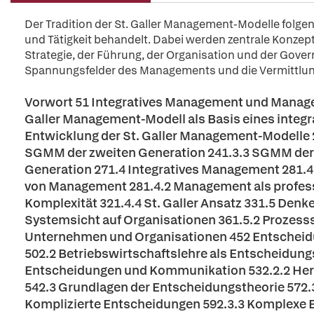
Der Tradition der St. Galler Management-Modelle folg
und Tätigkeit behandelt. Dabei werden zentrale Konze
Strategie, der Führung, der Organisation und der Gover
Spannungsfelder des Managements und die Vermittlung
Vorwort 51 Integratives Management und Managem
Galler Management-Modell als Basis eines integ
Entwicklung der St. Galler Management-Modelle 
SGMM der zweiten Generation 241.3.3 SGMM der d
Generation 271.4 Integratives Management 281.4
von Management 281.4.2 Management als professi
Komplexität 321.4.4 St. Galler Ansatz 331.5 Den
Systemsicht auf Organisationen 361.5.2 Prozesss
Unternehmen und Organisationen 452 Entscheid
502.2 Betriebswirtschaftslehre als Entscheidung
Entscheidungen und Kommunikation 532.2.2 Hera
542.3 Grundlagen der Entscheidungstheorie 572.
Komplizierte Entscheidungen 592.3.3 Komplexe