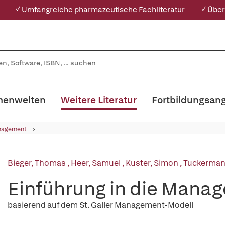
✓ Umfangreiche pharmazeutische Fachliteratur
✓ Über
enwelten
Weitere Literatur
Fortbildungsan
nagement
Bieger, Thomas
,
Heer, Samuel
,
Kuster, Simon
,
Tuckerman
Einführung in die Mana
basierend auf dem St. Galler Management-Modell