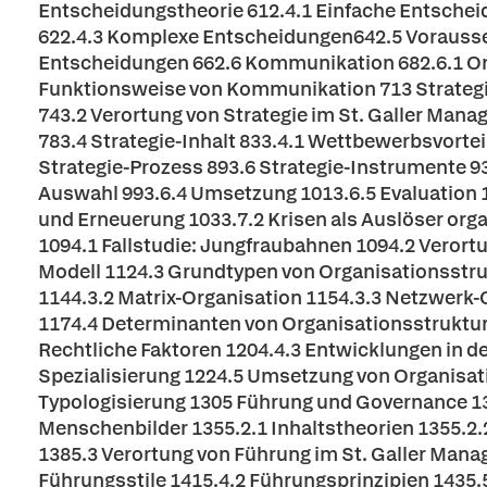
Entscheidungstheorie 612.4.1 Einfache Entschei
622.4.3 Komplexe Entscheidungen642.5 Vorausse
Entscheidungen 662.6 Kommunikation 682.6.1 Or
Funktionsweise von Kommunikation 713 Strategie
743.2 Verortung von Strategie im St. Galler Mana
783.4 Strategie-Inhalt 833.4.1 Wettbewerbsvorte
Strategie-Prozess 893.6 Strategie-Instrumente 93
Auswahl 993.6.4 Umsetzung 1013.6.5 Evaluation
und Erneuerung 1033.7.2 Krisen als Auslöser org
1094.1 Fallstudie: Jungfraubahnen 1094.2 Verort
Modell 1124.3 Grundtypen von Organisationsstru
1144.3.2 Matrix-Organisation 1154.3.3 Netzwerk-
1174.4 Determinanten von Organisationsstruktur
Rechtliche Faktoren 1204.4.3 Entwicklungen in 
Spezialisierung 1224.5 Umsetzung von Organisatio
Typologisierung 1305 Führung und Governance 132
Menschenbilder 1355.2.1 Inhaltstheorien 1355.2
1385.3 Verortung von Führung im St. Galler Man
Führungsstile 1415.4.2 Führungsprinzipien 1435