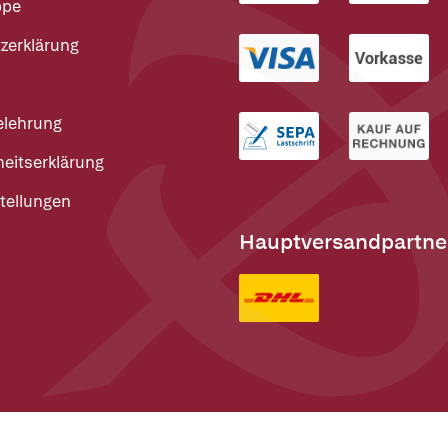
ppe
zerklärung
elehrung
heitserklärung
tellungen
Hauptversandpartne