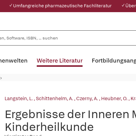
✓ Umfangreiche pharmazeutische Fachliteratur
✓ Über
enwelten
Weitere Literatur
Fortbildungsan
Langstein, L.
,
Schittenhelm, A.
,
Czerny, A.
,
Heubner, O.
,
Kr
Ergebnisse der Inneren 
Kinderheilkunde