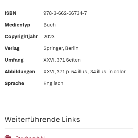
ISBN
978-3-662-66734-7
Medientyp
Buch
Copyrightjahr
2023
Verlag
Springer, Berlin
Umfang
XXVI, 371 Seiten
Abbildungen
XXVI, 371 p. 54 illus., 34 illus. in color.
Sprache
Englisch
Weiterführende Links
Druckansicht