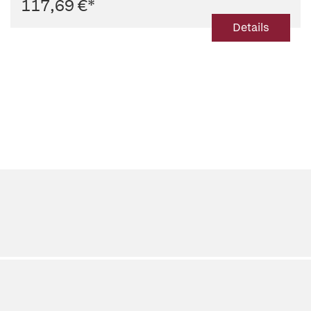
117,69 €
*
Details