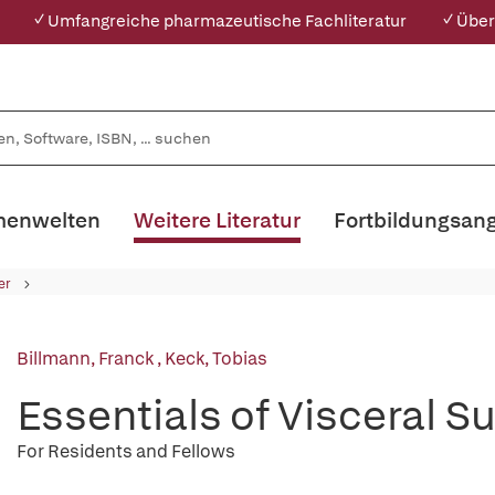
✓ Umfangreiche pharmazeutische Fachliteratur
✓ Über
enwelten
Weitere Literatur
Fortbildungsan
er
Billmann, Franck
,
Keck, Tobias
Essentials of Visceral S
For Residents and Fellows