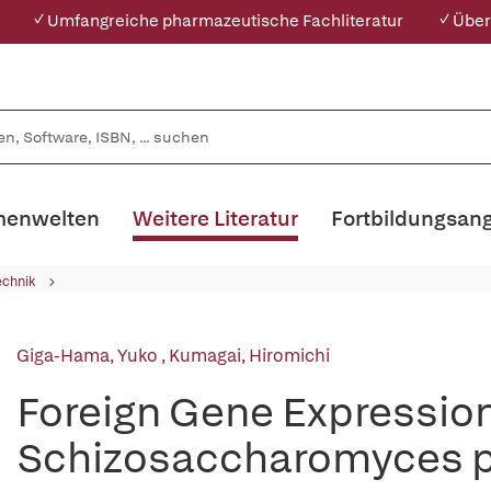
✓ Umfangreiche pharmazeutische Fachliteratur
✓ Über
enwelten
Weitere Literatur
Fortbildungsan
echnik
Giga-Hama, Yuko
,
Kumagai, Hiromichi
Foreign Gene Expression 
Schizosaccharomyces