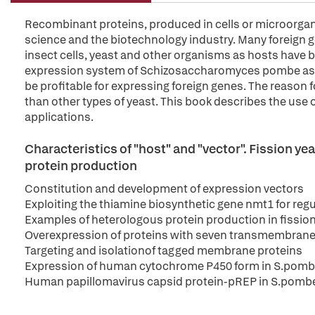
Recombinant proteins, produced in cells or microorgani
science and the biotechnology industry. Many foreign g
insect cells, yeast and other organisms as hosts have 
expression system of Schizosaccharomyces pombe as a h
be profitable for expressing foreign genes. The reason f
than other types of yeast. This book describes the use 
applications.
Characteristics of "host" and "vector". Fission y
protein production
Constitution and development of expression vectors
Exploiting the thiamine biosynthetic gene nmt1 for reg
Examples of heterologous protein production in fissio
Overexpression of proteins with seven transmembran
Targeting and isolationof tagged membrane proteins
Expression of human cytochrome P450 form in S.pom
Human papillomavirus capsid protein-pREP in S.pomb