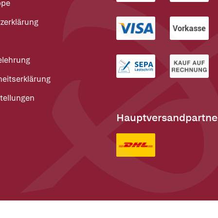
ppe
zerklärung
elehrung
heitserklärung
tellungen
Hauptversandpartne