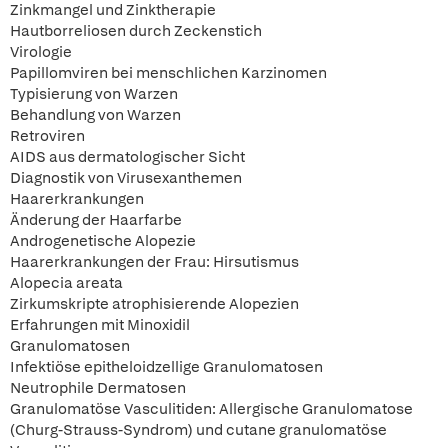
Zinkmangel und Zinktherapie
Hautborreliosen durch Zeckenstich
Virologie
Papillomviren bei menschlichen Karzinomen
Typisierung von Warzen
Behandlung von Warzen
Retroviren
AIDS aus dermatologischer Sicht
Diagnostik von Virusexanthemen
Haarerkrankungen
Änderung der Haarfarbe
Androgenetische Alopezie
Haarerkrankungen der Frau: Hirsutismus
Alopecia areata
Zirkumskripte atrophisierende Alopezien
Erfahrungen mit Minoxidil
Granulomatosen
Infektiöse epitheloidzellige Granulomatosen
Neutrophile Dermatosen
Granulomatöse Vasculitiden: Allergische Granulomatose
(Churg-Strauss-Syndrom) und cutane granulomatöse