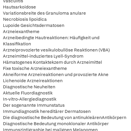
Vasculitis
Hautsarkoidose
Variationsbreite des Granuloma anulare
Necrobiosis lipoidica
Lupoide Gesichtsdermatosen
Arzneiexantheme
Arzneibedingte Hautreaktionen: Häufigkeit und
Klassifikation
Arzneiprovozierte vesikulobullöse Reaktionen (VBA)
Arzneimittel-induziertes Lyell-Syndrom
Hämatogenes Kontaktekzem durch Arzneimittel
Fixe toxische Arzneiexantheme
Akneiforme Arzneireaktionen und provozierte Akne
Lichenoide Arzneireaktionen
Diagnostische Neuheiten
Aktuelle Fluordiagnostik
In-vitro-Allergiediagnostik
Der sogenannte Immunstatus
Immundiagnostik hereditärer Dermatosen
Die diagnostische Bedeutung von antinukleärenAntikörpern
Diagnostische Bedeutung monoklonaler Antikörper
Immunszintigraphie bei malignen Melanomen