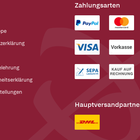
Zahlungsarten
ppe
zerklärung
elehrung
heitserklärung
tellungen
Hauptversandpartne