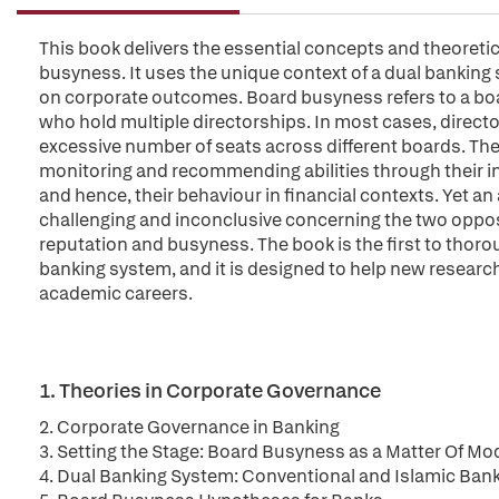
This book delivers the essential concepts and theoret
busyness. It uses the unique context of a dual banking 
on corporate outcomes. Board busyness refers to a bo
who hold multiple directorships. In most cases, direct
excessive number of seats across different boards. The 
monitoring and recommending abilities through their in
and hence, their behaviour in financial contexts. Yet a
challenging and inconclusive concerning the two oppos
reputation and busyness. The book is the first to thoro
banking system, and it is designed to help new research
academic careers.
1. Theories in Corporate Governance
2. Corporate Governance in Banking
3. Setting the Stage: Board Busyness as a Matter Of M
4. Dual Banking System: Conventional and Islamic Ban