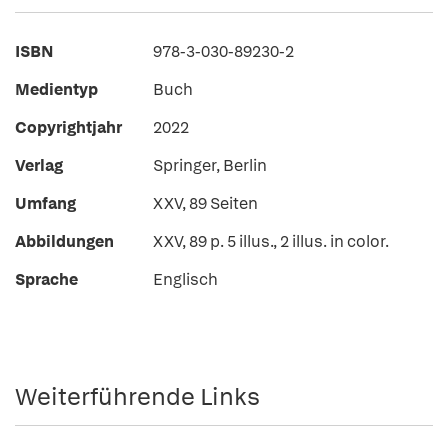
ISBN
978-3-030-89230-2
Medientyp
Buch
Copyrightjahr
2022
Verlag
Springer, Berlin
Umfang
XXV, 89 Seiten
Abbildungen
XXV, 89 p. 5 illus., 2 illus. in color.
Sprache
Englisch
Weiterführende Links