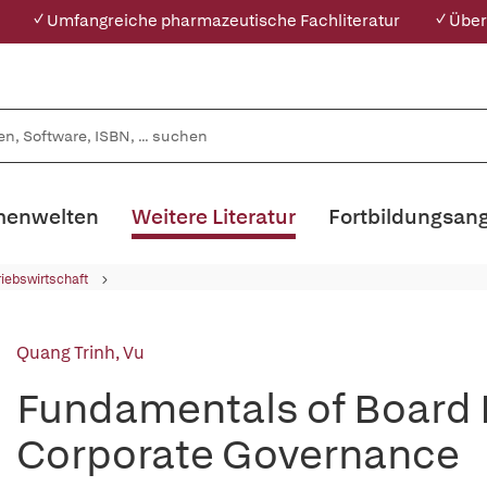
✓ Umfangreiche pharmazeutische Fachliteratur
✓ Über
enwelten
Weitere Literatur
Fortbildungsan
riebswirtschaft
Quang Trinh, Vu
Fundamentals of Board
Corporate Governance