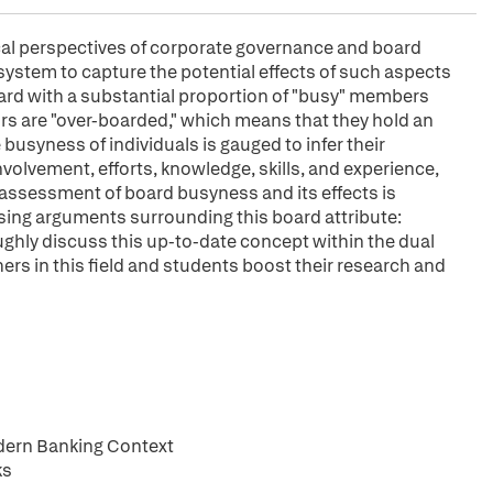
ical perspectives of corporate governance and board
system to capture the potential effects of such aspects
ard with a substantial proportion of "busy" members
ors are "over-boarded," which means that they hold an
busyness of individuals is gauged to infer their
volvement, efforts, knowledge, skills, and experience,
n assessment of board busyness and its effects is
ing arguments surrounding this board attribute:
ughly discuss this up-to-date concept within the dual
ers in this field and students boost their research and
odern Banking Context
ks