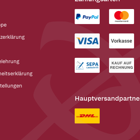
ppe
zerklärung
elehrung
heitserklärung
tellungen
Hauptversandpartne