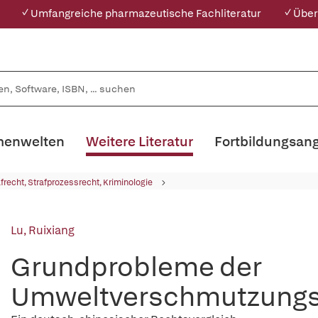
✓ Umfangreiche pharmazeutische Fachliteratur
✓ Über
enwelten
Weitere Literatur
Fortbildungsan
afrecht, Strafprozessrecht, Kriminologie
Lu, Ruixiang
Grundprobleme der
Umweltverschmutzungs