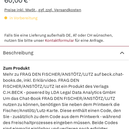
60,00 €*
Preise inkl. MwSt., ggf. zzgl. Versandkosten
in Vorbereitung
Falls Sie eine Lieferung außerhalb DE, AT oder CH wünschen,
nutzen Sie bitte unser
Kontaktformular
für eine Anfrage.
Beschreibung
Zum Produkt
Mehr zu FRAG DEN FISCHER/ANSTÖTZ/LUTZ auf beck.chat-
books.de, inkl. Erklärvideo. FRAG DEN
FISCHER/ANSTÖTZ/LUTZ ist ein Produkt des Verlags
C.H.BECK - powered by LDA Legal Data Analytics GmbH
Um das Chat-Book FRAG DEN FISCHER/ANSTÖTZ/LUTZ
nutzen zu können, benötigen Sie neben dem Printwerk die
Fischer/Anstötz/Lutz-Karte. Diese enthält einen Code, den
Sie - zusätzlich zu dem Code aus dem Printwerk - während
des Freischaltprozesses eingeben müssen. Beide Codes
sind einmalig einlösbar und verlieren nach erfolgter